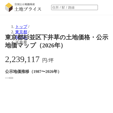
トップ
/
東京都
/
東京都杉並区下井草の土地価格・公示
杉並区
/
下井草
地価マップ（2026年）
2,239,117
円/坪
公示地価推移（1987〜2026年）