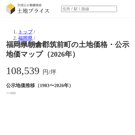
トップ
/
福岡県
/
福岡県朝倉郡筑前町の土地価格・公示
朝倉郡筑前町
地価マップ（2026年）
108,539
円/坪
公示地価推移（1983〜2026年）