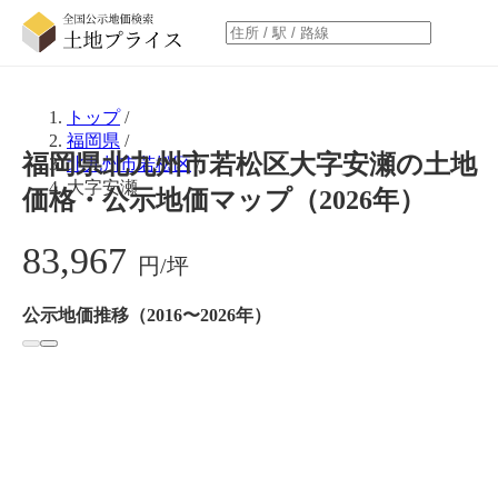
トップ
/
福岡県
/
福岡県北九州市若松区大字安瀬の土地
北九州市若松区
/
大字安瀬
価格・公示地価マップ（2026年）
83,967
円/坪
公示地価推移（2016〜2026年）