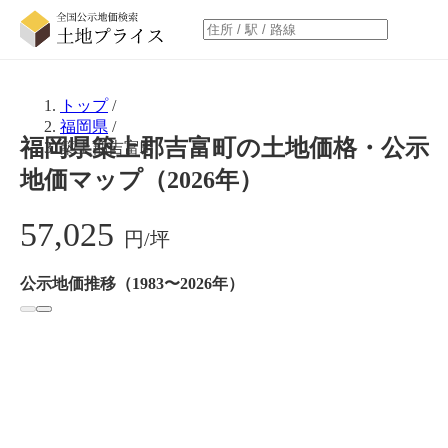
トップ
/
福岡県
/
福岡県築上郡吉富町の土地価格・公示
築上郡吉富町
地価マップ（2026年）
57,025
円/坪
公示地価推移（1983〜2026年）